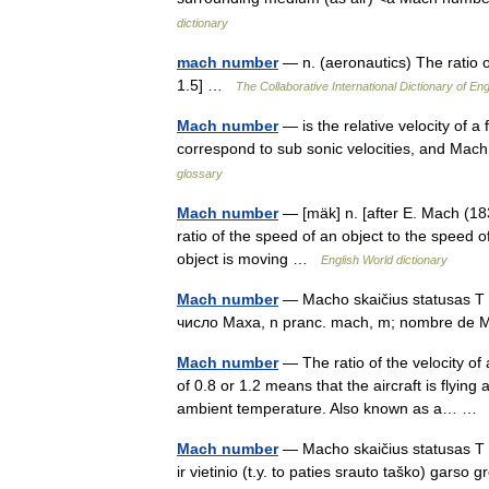
dictionary
mach number
— n. (aeronautics) The ratio 
1.5] …
The Collaborative International Dictionary of Eng
Mach number
— is the relative velocity of a
correspond to sub sonic velocities, and Mac
glossary
Mach number
— [mäk] n. [after E. Mach (183
ratio of the speed of an object to the speed 
object is moving …
English World dictionary
Mach number
— Macho skaičius statusas T sr
число Маха, n pranc. mach, m; nombre d
Mach number
— The ratio of the velocity o
of 0.8 or 1.2 means that the aircraft is flying 
ambient temperature. Also known as a… 
Mach number
— Macho skaičius statusas T sr
ir vietinio (t.y. to paties srauto taško) garso 