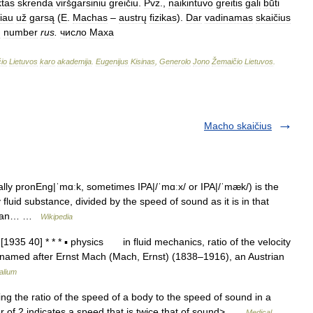
ktas
skrenda
viršgarsiniu
greičiu
.
Pvz
.,
naikintuvo
greitis
gali
būti
čiau
už
garsą
(
E
.
Machas
–
austrų
fizikas
).
Dar
vadinamas
skaičius
h
number
rus
.
число
Маха
io
Lietuvos
karo
akademija
.
Eugenijus
Kisinas
,
Generolo
Jono
Žemaičio
Lietuvos
.
Macho skaičius
y pronEng|ˈmɑːk, sometimes IPA|/ˈmɑːx/ or IPA|/ˈmæk/) is the
fluid substance, divided by the speed of sound as it is in that
ent an… …
Wikipedia
935 40] * * * ▪ physics in fluid mechanics, ratio of the velocity
uid, named after Ernst Mach (Mach, Ernst) (1838–1916), an Austrian
alium
 the ratio of the speed of a body to the speed of sound in a
of 2 indicates a speed that is twice that of sound> …
Medical