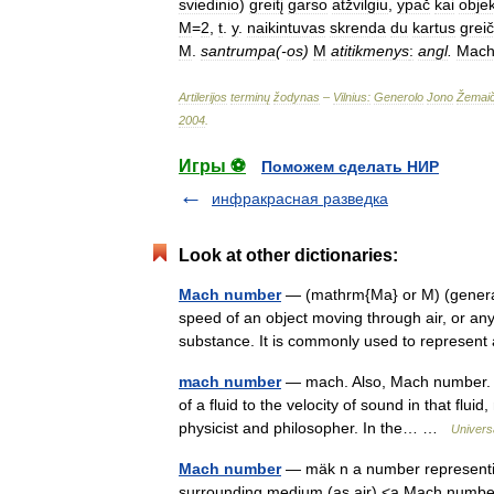
sviedinio
)
greitį
garso
atžvilgiu
,
ypač
kai
obje
M
=
2
,
t
.
y
.
naikintuvas
skrenda
du
kartus
grei
M
.
santrumpa
(-
os
)
M
atitikmenys
:
angl
.
Mac
Artilerijos
terminų
žodynas
–
Vilnius:
Generolo
Jono
Žemaič
2004
.
Игры ⚽
Поможем сделать НИР
инфракрасная разведка
Look at other dictionaries:
Mach number
— (mathrm{Ma} or M) (generall
speed of an object moving through air, or any 
substance. It is commonly used to repres
mach number
— mach. Also, Mach number. [1
of a fluid to the velocity of sound in that fl
physicist and philosopher. In the… …
Univers
Mach number
— mäk n a number representing
surrounding medium (as air) <a Mach number 