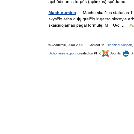
apibūdinantis terpės (aplinkos) spūdumo 
Mach number
— Macho skaičius statusas T sri
skysčio arba dujų greičio ir garso skystyje arb
skaičiuojamas pagal formulę: M = U/c; …
Pe
© Academic, 2000-2026
Contact us:
Technical Support
,
Dictionaries export
, created on PHP,
Joomla,
Dr