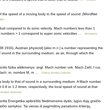
of the speed of a moving body to the speed of sound. [WordNet
lish
 fluid compared to its sonic velocity. Mach numbers less than 1
h numbers > 1 correspond to super sonic velocities …
Mechanics
8 1916), Austrian physicist] [also m n ] a number representing the
of sound in the surrounding medium, as air, through which the
itis fizika atitikmenys: angl. Mach number vok. Mach Zahl, f rus.
e Mach, m; nombre M, m …
Fizikos terminų žodynas
f a body to that of sound in a surrounding medium. A Mach number
at 0.8 or 1.2 times, respectively, the local speed of sound at that
…
Aviation dictionary
itis Energetika apibrėžtis Nedimensinis dydis, lygus dujų greičio
greičio santykiui. Tai vienas iš pagrindinių panašumo kriterijų,