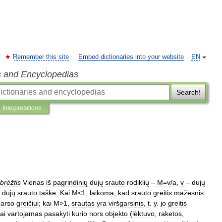
Remember this site
Embed dictionaries into your website
EN
s and Encyclopedias
Search!
Interpretations
brėžtis
Vienas
iš
pagrindinių
dujų
srauto
rodiklių
–
M
=
v
/
a
,
v
–
dujų
dujų
srauto
taške
.
Kai
M
<
1
,
laikoma
,
kad
srauto
greitis
mažesnis
garso
greičiui
;
kai
M
>
1
,
srautas
yra
viršgarsinis
,
t
.
y
.
jo
greitis
ai
vartojamas
pasakyti
kurio
nors
objekto
(
lėktuvo
,
raketos
,