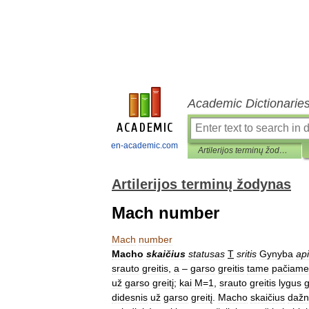
Academic Dictionarie
en-academic.com
Artilerijos terminų žodynas
Artilerijos terminų žodynas
Mach number
Mach
number
Macho
skaičius
statusas
T
sritis
Gynyba
api
srauto
greitis
,
a
–
garso
greitis
tame
pačiame
už
garso
greitį
;
kai
M
=
1
,
srauto
greitis
lygus
didesnis
už
garso
greitį
.
Macho
skaičius
dažn