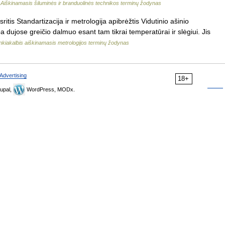
…
Aiškinamasis šiluminės ir branduolinės technikos terminų žodynas
tis Standartizacija ir metrologija apibrėžtis Vidutinio ašinio
a dujose greičio dalmuo esant tam tikrai temperatūrai ir slėgiui. Jis
nkiakalbis aiškinamasis metrologijos terminų žodynas
Advertising
18+
upal,
WordPress, MODx.